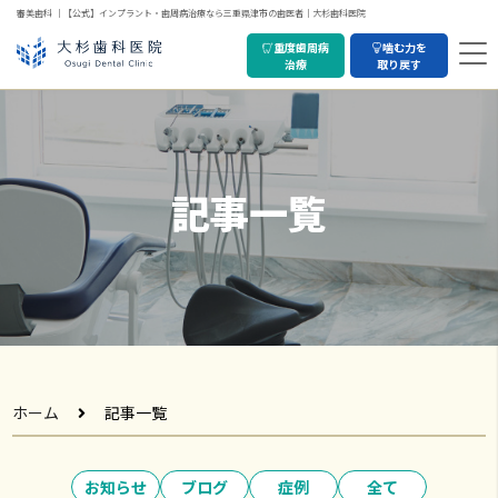
審美歯科 ｜【公式】インプラント・歯周病治療なら三重県津市の歯医者｜大杉歯科医院
重度歯周病
噛む力を
治療
取り戻す
記事一覧
ホーム
記事一覧
お知らせ
ブログ
症例
全て