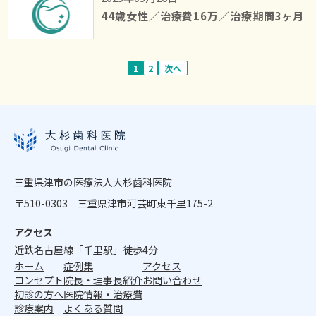
44歳女性／治療費16万／治療期間3ヶ月
投
1
2
次へ
稿
の
ペ
ー
三重県津市の医療法人大杉歯科医院
ジ
〒510-0303 三重県津市河芸町東千里175-2
送
アクセス
り
近鉄名古屋線「千里駅」徒歩4分
ホーム
症例集
アクセス
コンセプト
院長・理事長紹介
お問い合わせ
初診の方へ
医院情報・治療費
診療案内
よくある質問