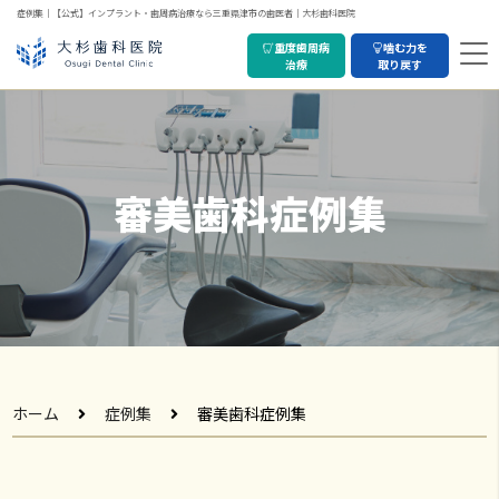
症例集｜【公式】インプラント・歯周病治療なら三重県津市の歯医者｜大杉歯科医院
重度歯周病
噛む力を
治療
取り戻す
審美歯科症例集
ホーム
症例集
審美歯科症例集