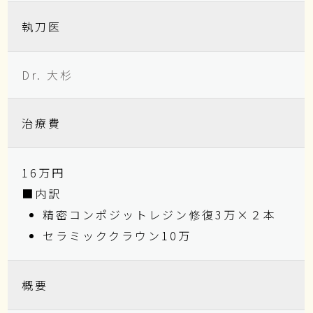
執刀医
Dr. 大杉
治療費
16万円
■内訳
精密コンポジットレジン修復3万×２本
セラミッククラウン10万
概要