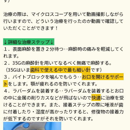
す）
治療の際は、マイクロスコープを用いて動画撮影しながら
行いますので、どういう治療を行ったのか動画で確認して
いただくことができます！
↓詳細な治療ステップ↓
１．表面麻酔を置き２分待つ‥麻酔時の痛みを軽減してく
れます。
２．35Gの麻酔針を用いてなるべく無痛で麻酔する。
（35Gはいま
歯科で使える中で最も細い針
です）
３．バイトブロックを噛んでもらう‥
お口を開けるサポー
ト
をします。顎が疲れるのを防いでくれます。
４．ラバーダムを装着する‥ラバーダムを装着するとお口
の中に金属の削りカスなどが飛ばないので
快適
に治療を受
けることができます。また、接着ステップの際に唾液が歯
に付着したり・湿度が高かったりすると、修復物の接着力
が低下するのですがそれを防いでくれます。